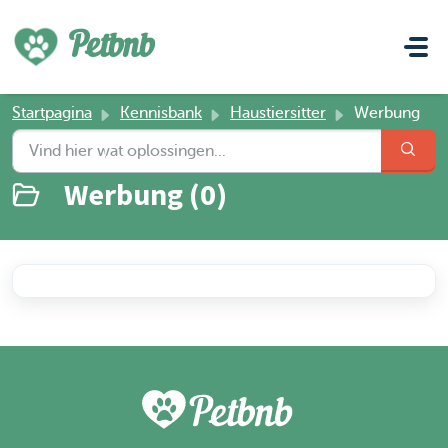
Doorgaan naar hoofdinhoud
Petbnb
Startpagina
Kennisbank
Haustiersitter
Werbung
Werbung (0)