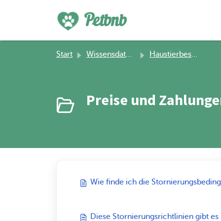
Zum hauptsächlichen Inhalt gehen
Petbnb
Start
Wissensdatenbank
Haustierbesitzer
Preise und Zahlunge
Wie finde ich die Stornierungsbedi
Diese Stornierungsrichtlinien gibt es