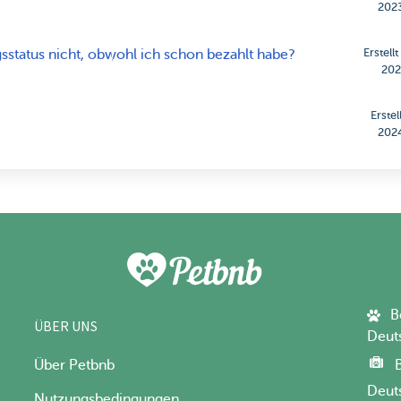
202
Erstell
sstatus nicht, obwohl ich schon bezahlt habe?
202
Erste
202
B
ÜBER UNS
Deut
Über Petbnb
Deut
Nutzungsbedingungen