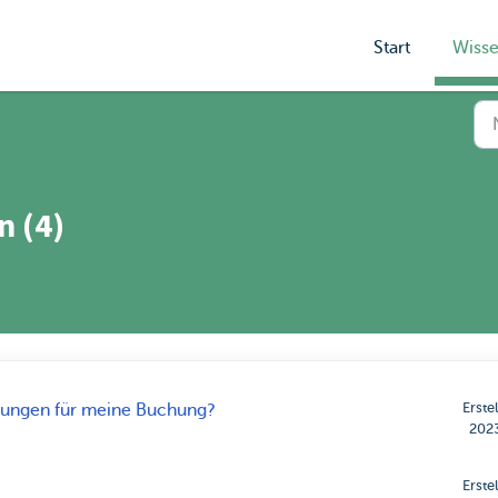
Start
Wiss
n (4)
Erste
ngungen für meine Buchung?
202
Erste