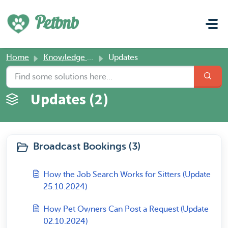
Skip to main content
Petbnb
Home
Knowledge base
Updates
Updates (2)
Broadcast Bookings (3)
How the Job Search Works for Sitters (Update
25.10.2024)
How Pet Owners Can Post a Request (Update
02.10.2024)