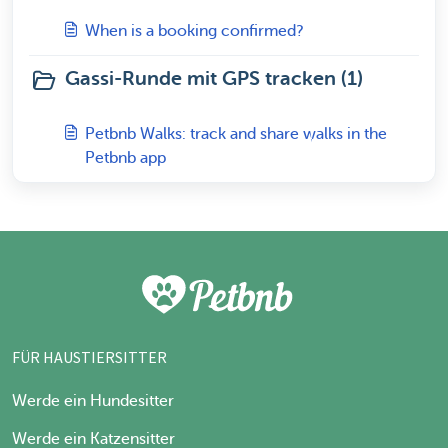
When is a booking confirmed?
Gassi-Runde mit GPS tracken (1)
Petbnb Walks: track and share walks in the
Petbnb app
FÜR HAUSTIERSITTER
Werde ein Hundesitter
Werde ein Katzensitter