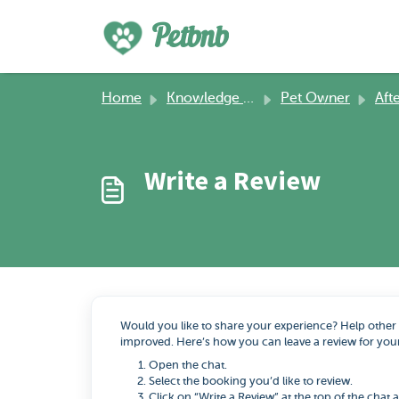
Skip to main content
Petbnb
Home
Knowledge base
Pet Owner
After
Write a Review
Would you like to share your experience? Help other
improved. Here’s how you can leave a review for your
Open the chat.
Select the booking you’d like to review.
Click on “Write a Review” at the top of the chat