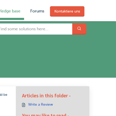
ledge base
Forums
Kontaktiere uns
Articles in this folder -
ld be
Write a Review
You may like to read -