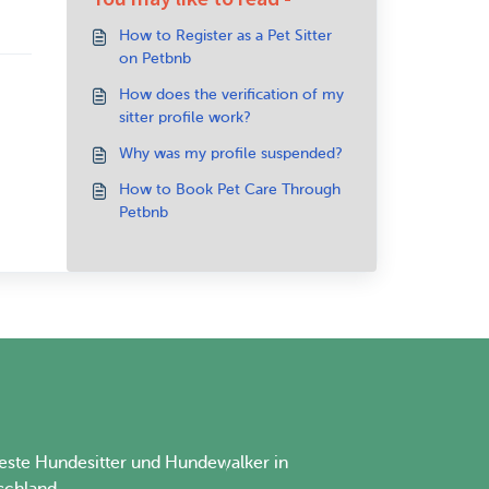
How to Register as a Pet Sitter
on Petbnb
How does the verification of my
sitter profile work?
Why was my profile suspended?
How to Book Pet Care Through
Petbnb
este Hundesitter und Hundewalker in
schland