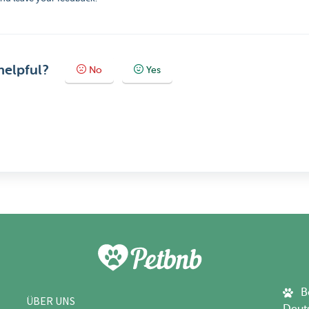
helpful?
No
Yes
B
ÜBER UNS
Deut