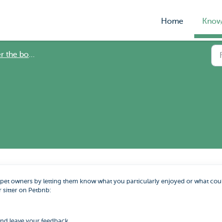
Home
Know
 the booking
 pet owners by letting them know what you particularly enjoyed or what cou
 sitter on Petbnb:
 and leave your feedback.